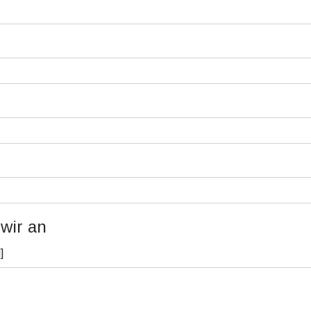
wir an
]