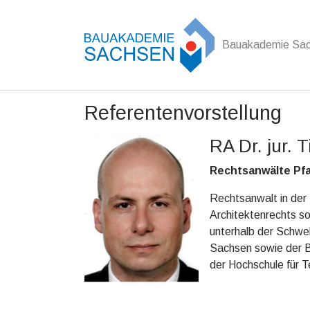
Bauakademie Sa
Zum Hauptinhalt springen
Referentenvorstellung
RA Dr. jur. T
Rechtsanwälte Pfa
Rechtsanwalt in der 
Architektenrechts s
unterhalb der Schwel
Sachsen sowie der B
der Hochschule für T