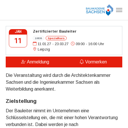
Zum Hauptinhalt springen
Zertifizierter Bauleiter
JAN
10836
Spezialkurs
11
11.01.27 - 23.03.27
09:00 - 16:00 Uhr
Leipzig
Anmeldung
Vormerken
Die Veranstaltung wird durch die Architektenkammer
Sachsen und die Ingenieurkammer Sachsen als
Weiterbildung anerkannt.
Zielstellung
Der Bauleiter nimmt im Unternehmen eine
Schlüsselstellung ein, die mit einer hohen Verantwortung
verbunden ist. Dabei werden je nach