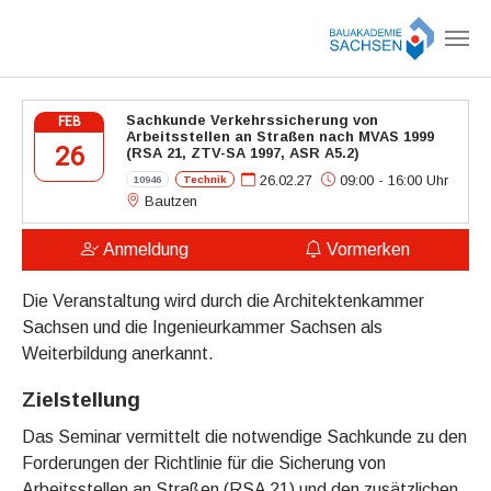
Zum Hauptinhalt springen
Sachkunde Verkehrssicherung von
FEB
Arbeitsstellen an Straßen nach MVAS 1999
26
(RSA 21, ZTV-SA 1997, ASR A5.2)
26.02.27
09:00 - 16:00 Uhr
10946
Technik
Bautzen
Anmeldung
Vormerken
Die Veranstaltung wird durch die Architektenkammer
Sachsen und die Ingenieurkammer Sachsen als
Weiterbildung anerkannt.
Zielstellung
Das Seminar vermittelt die notwendige Sachkunde zu den
Forderungen der Richtlinie für die Sicherung von
Arbeitsstellen an Straßen (RSA 21) und den zusätzlichen