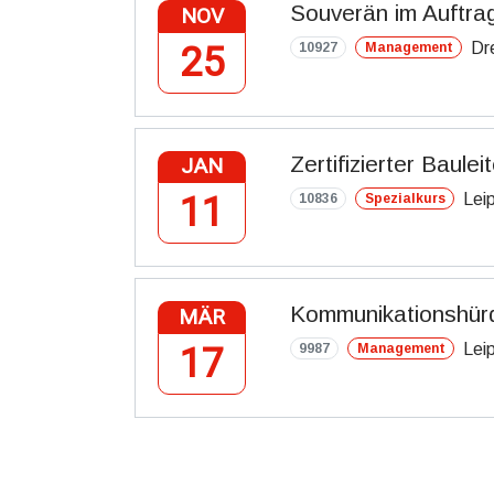
Souverän im Auftra
NOV
Dr
25
10927
Management
Zertifizierter Baulei
JAN
Lei
11
10836
Spezialkurs
Kommunikationshürd
MÄR
Lei
17
9987
Management