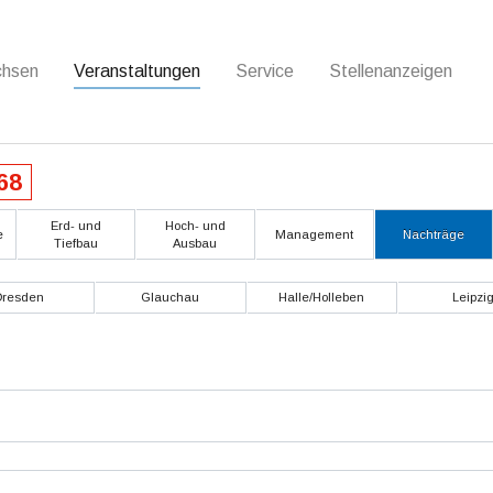
(current)
chsen
Veranstaltungen
Service
Stellenanzeigen
68
Erd- und
Hoch- und
e
Management
Nachträge
Tiefbau
Ausbau
Dresden
Glauchau
Halle/Holleben
Leipzi