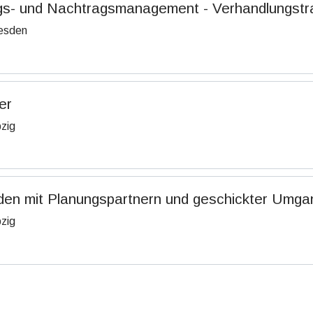
gs- und Nachtragsmanagement - Verhandlungstrai
esden
ter
pzig
en mit Planungspartnern und geschickter Umgan
pzig